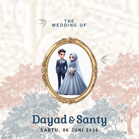
THE
WEDDING OF
Dayad
Santy
&
SABTU, 06 JUNI 2026