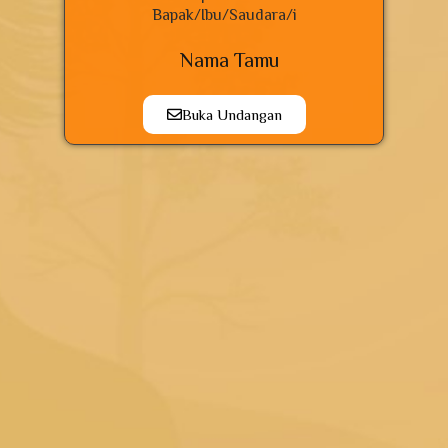
Bapak/Ibu/Saudara/i
Nama Tamu
Buka Undangan